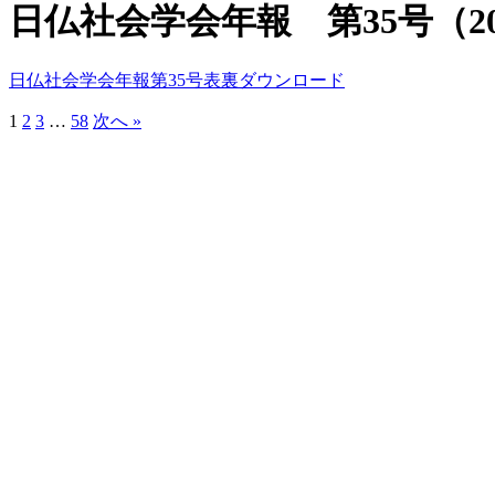
日仏社会学会年報 第35号（20
日仏社会学会年報第35号表裏
ダウンロード
1
2
3
…
58
次へ »