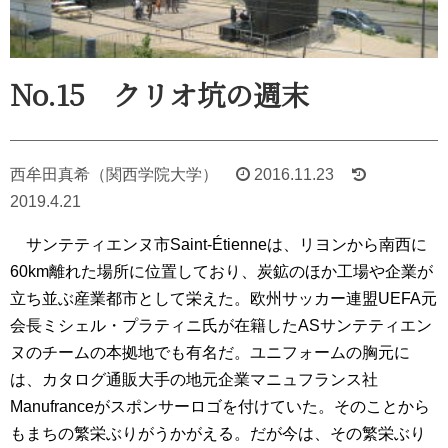
No.15 クリオ坑の週末
西牟田真希（関西学院大学）
2016.11.23
2019.4.21
サンテティエンヌ市Saint-Étienneは、リヨンから南西に
60km離れた場所に位置しており、炭鉱のほか工場や企業が
立ち並ぶ産業都市として栄えた。欧州サッカー連盟UEFA元
会長ミシェル・プラティニ氏が在籍したASサンテティエン
ヌのチームの本拠地でも有名だ。ユニフォームの胸元に
は、カタログ通販大手の地元企業マニュフランス社
Manufranceがスポンサーロゴを付けていた。そのことから
もまちの繁栄ぶりがうかがえる。だが今は、その繁栄ぶり