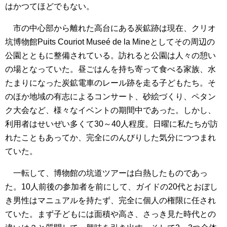
はかつてほどでもない。
市の中心部から離れた高台にある炭鉱跡は現在、クリオ
坑博物館Puits Couriot Museé de la Mineとしてその周辺の
公園とともに整備されている。訪れると公園は人々の憩い
の場となっていた。昼ごはんを持ち寄って食べる家族、水
たまりになった炭鉱電車のレール跡を走る子どもたち。そ
のほか地域の有志によるコンサート、砂絵づくり、ペタン
ク大会など、様々なイベントの期間中であった。しかし、
利用者はせいぜい多くて30～40人程度。日曜に私たちが訪
れたこともあってか、完全にのんびりした気分につつまれ
ていた。
一転して、博物館の坑道ツアーは白熱したものであっ
た。10人前後の参加者を前にして、ガイドの20代とおぼし
き男性はマニュアルを持たず、完全に個人の権限に任され
ていた。まず子どもには面積や高さ、さっき見た時代との