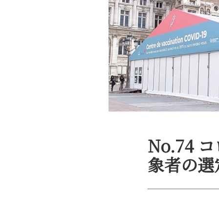
No.7
象者の選