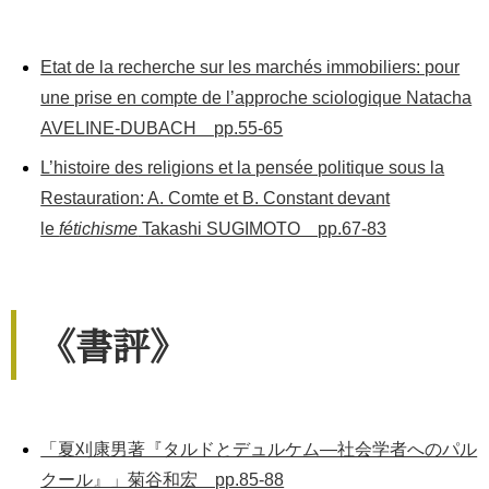
Etat de la recherche sur les marchés immobiliers: pour
une prise en compte de l’approche sciologique Natacha
AVELINE-DUBACH pp.55-65
L’histoire des religions et la pensée politique sous la
Restauration: A. Comte et B. Constant devant
le
fétichisme
Takashi SUGIMOTO pp.67-83
《書評》
「夏刈康男著『タルドとデュルケム―社会学者へのパル
クール』」菊谷和宏 pp.85-88