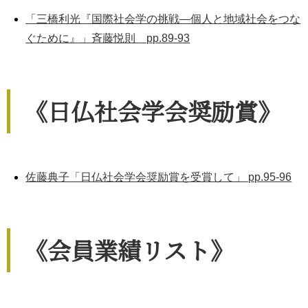
「三橋利光『国際社会学の挑戦―個人と地域社会をつな
ぐために』」斉藤悦則 pp.89-93
《日仏社会学会奨励賞》
佐藤典子「日仏社会学会奨励賞を受賞して」 pp.95-96
《会員業績リスト》