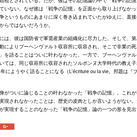
始祖とされている。だが、彼はその記憶論の中で「戦争の記憶
ていない。なぜ彼は「戦争の記憶」を正面から取り上げなかっ
争というものにあまりに深く巻き込まれていたがゆえに、直接
からではないだろうか。
には、彼は国防省で軍需産業の組織化に尽力した。そして、第
動によりブーヘンヴァルト収容所に収容され、そこで非業の死
」を語ることはついに叶わなかった。一方で、ブーヘンヴァル
いては、同じ収容所に収容されたソルボンヌ大学時代の教え子
年にようやく語ることになる（L’écriture ou la vie。邦題
身がついに論じることの叶わなかった「戦争の記憶」。これが
実現されなかったことは、歴史の皮肉としか言いようがない。
が実現することのなかった「戦争の記憶」論の一つの形を見出