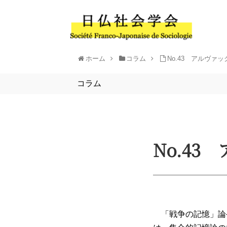
ホーム
コラム
No.43 アルヴァ
コラム
No.43
「戦争の記憶」論や