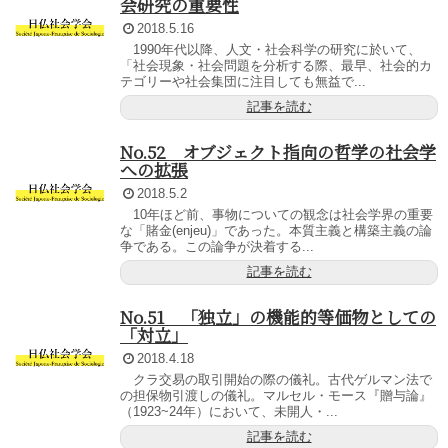
会研究の重要性
2018.5.16
1990年代以降、人文・社会科学の研究に於いて、
「社会現象・社会問題を分析する際、最早、社会的カ
テゴリーや社会集団に注目しても無益で...
記事を読む
No.52 オブジェクト指向の哲学の社会学
への拡張
2018.5.2
10年ほど前、事物についての観念は社会学界の重要
な「賭金(enjeu)」であった。本質主義と構築主義の論
争である。この論争が決着する...
記事を読む
No.51 「独立」の機能的等価物としての
「対立」
2018.4.18
クラ交易の取引開始の際の儀礼。古代ゲルマン法で
の担保物引渡しの儀礼。マルセル・モース『贈与論』
（1923~24年）において、未開人・...
記事を読む