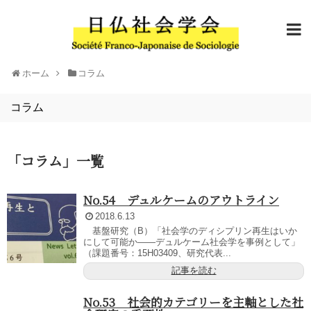
ホーム
コラム
コラム
「
コラム
」
一覧
No.54 デュルケームのアウトライン
2018.6.13
基盤研究（B）「社会学のディシプリン再生はいか
にして可能か――デュルケーム社会学を事例として」
（課題番号：15H03409、研究代表...
記事を読む
No.53 社会的カテゴリーを主軸とした社