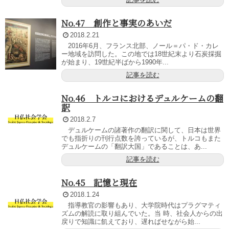
No.47 創作と事実のあいだ
2018.2.21
2016年6月、フランス北部、ノール＝パ・ド・カレ
ー地域を訪問した。この地では18世紀末より石炭採掘
が始まり、19世紀半ばから1990年...
記事を読む
No.46 トルコにおけるデュルケームの翻
訳
2018.2.7
デュルケームの諸著作の翻訳に関して、日本は世界
でも指折りの刊行点数を誇っているが、トルコもまた
デュルケームの「翻訳大国」であることは、あ...
記事を読む
No.45 記憶と現在
2018.1.24
指導教官の影響もあり、大学院時代はプラグマティ
ズムの解読に取り組んでいた。当 時、社会人からの出
戻りで知識に飢えており、遅ればせながら始...